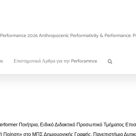
Performance 2026 Anthropocenic Performativity & Performance: P
us
Επιστημονικά Αρθρα για την Perforamnce
rformer Ποιήτρια, Ειδικό Διδακτικό Προσωπικό Τμήματος Επι
ή Ποίηση» στο ΜΠΣ Δημιουργικής Γραφής, Πανεπιστήμιο Δυτικ