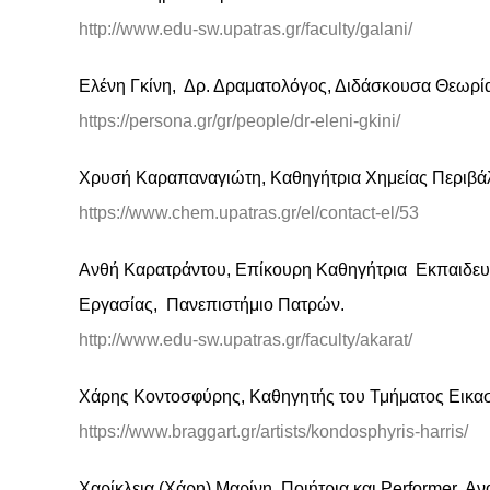
http://www.edu-sw.upatras.gr/faculty/galani/
Ελένη Γκίνη, Δρ. Δραματολόγος, Διδάσκουσα Θεωρία
https://persona.gr/gr/people/dr-eleni-gkini/
Χρυσή Καραπαναγιώτη, Καθηγήτρια Χημείας Περιβάλ
https://www.chem.upatras.gr/el/contact-el/53
Ανθή Καρατράντου, Επίκουρη Καθηγήτρια Εκπαιδευτι
Εργασίας, Πανεπιστήμιο Πατρών.
http://www.edu-sw.upatras.gr/faculty/akarat/
Χάρης Κοντοσφύρης, Καθηγητής του Τμήματος Εικασ
https://www.braggart.gr/artists/kondosphyris-harris/
Χαρίκλεια (Χάρη) Μαρίνη, Ποιήτρια και Performer, 