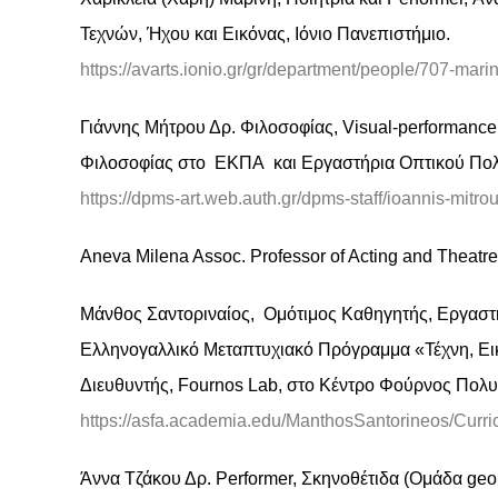
Τεχνών, Ήχου και Εικόνας, Ιόνιο Πανεπιστήμιο.
https://avarts.ionio.gr/gr/department/people/707-marin
Γιάννης Μήτρου Δρ. Φιλοσοφίας, Visual-performanc
Φιλοσοφίας στο ΕΚΠΑ και Εργαστήρια Οπτικού Πολι
https://dpms-art.web.auth.gr/dpms-staff/ioannis-mitrou
Aneva Milena Assoc. Professor of Acting and Theatre 
Μάνθος Σαντοριναίος, Ομότιμος Καθηγητής, Εργαστ
Ελληνογαλλικό Μεταπτυχιακό Πρόγραμμα «Τέχνη, Εικ
Διευθυντής, Fournos Lab, στο Κέντρο Φούρνος Πολυ
https://asfa.academia.edu/ManthosSantorineos/Curri
Άννα Τζάκου Δρ. Performer, Σκηνοθέτιδα (Ομάδα geo