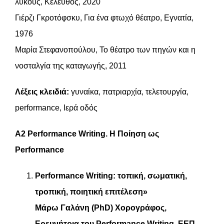
λύκους, Κέλευθος, 2020
Γιέρζι Γκροτόφσκυ, Για ένα φτωχό θέατρο, Εγνατία,
1976
Μαρία Στεφανοπούλου, Το θέατρο των πηγών και η
νοσταλγία της καταγωγής, 2011
Λέξεις κλειδιά:
γυναίκα, πατριαρχία, τελετουργία,
performance, Ιερά οδός
Α
2 Performance Writing.
Η
Ποίηση
ως
Performance
Performance
Writing
: τοπική, σωματική,
τροπική, ποιητική επιτέλεση»
Μάρω Γαλάνη (PhD) Χορογράφος,
Ερευνήτρια του Performance Writing. ΕΕΠ