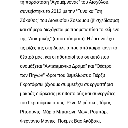
τη παράσταση “Αγαμέμνονας” του Αισχύλου,
συνεχίστηκε το 2012 με την “Γυναίκα Τση
Ζάκυθος” του Διονυσίου Σολωμού (β’ σχεδίασμα)
και σήμερα διεξάγεται με προμετωπίδα το κείμενο
της “Ασκητικής” (αποσπάσματα). Η έρευνα έχει
τις ρίζες της στη δουλειά που από καιρό κάνει το
θέατρό μας, και οι ηθοποιοί του σε αυτό που
ονομάζεται “Αντικειμενικό Δράμα” και “Θέατρο
των Πηγών” -όροι που θεμελίωσε ο Γιέρζυ
Γκροτόφσκι (έχουμε συμμετέχει σε εργαστήρια
μακράς διάρκειας με ηθοποιούς και συνεργάτες
του Γκροτόφσκι όπως: Ρένα Μιρέτσκα, Τόμας
Ρίτσαρντς, Μάριο Μπιατζίνι, Μώντ Ρομπάρ,
Φερνάντο Μόντες, Πσέμεκ Βασιλκόβσκι,