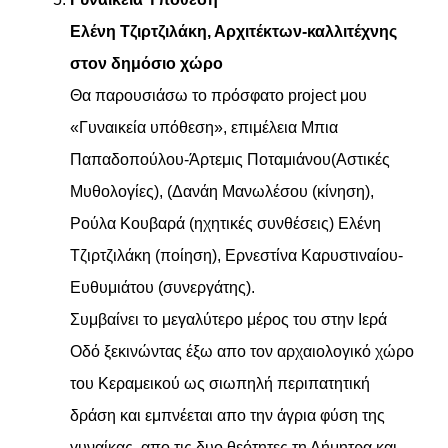
Ελένη Τζιρτζιλάκη, Αρχιτέκτων-καλλιτέχνης
στον δημόσιο χώρο
Θα παρουσιάσω τo πρόσφατο project μου
«Γυναικεία υπόθεση», επιμέλεια Μπια
Παπαδοπούλου-Άρτεμις Ποταμιάνου(Αστικές
Μυθολογίες), (Δανάη Μανωλέσου (κίνηση),
Ρούλα Κουβαρά (ηχητικές συνθέσεις) Ελένη
Τζιρτζιλάκη (ποίηση), Ερνεστίνα Καρυστιναίου-
Ευθυμιάτου (συνεργάτης).
Συμβαίνει το μεγαλύτερο μέρος του στην Ιερά
Οδό ξεκινώντας έξω απο τον αρχαιολογικό χώρο
του Κεραμεικού ως σιωπηλή περιπατητική
δράση και εμπνέεται απο την άγρια φύση της
γυναίκας, απο τις δυο θεότητες τη Δήμητρα και