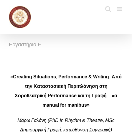
Μετάβαση
στο
περιεχόμενο
Εργαστήριο F
«
Creating
Situations
,
Performance
&
Writing
: Από
την Καταστασιακή Περιπλάνηση στη
Χοροθεατρική
Performance
και τη Γραφή – «α
manual
for
manibus
»
Μάρω Γαλάνη (PhD in Rhythm & Theatre, MSc
Δημιουργική Γραφή: κατεύθυνση Συγγραφή)